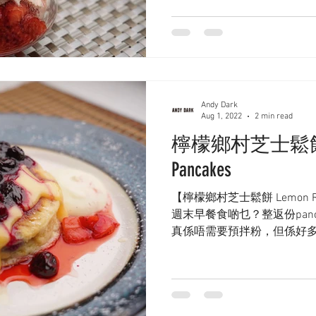
Andy Dark
Aug 1, 2022
2 min read
檸檬鄉村芝士鬆餅 Lem
Pancakes
【檸檬鄉村芝士鬆餅 Lemon Ric
週末早餐食啲乜？整返份panca
真係唔需要預拌粉，但係好
樣可以濕潤啲、軟熟啲？ 答案係
啦！#SecretIngr...