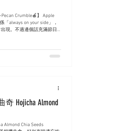
can Crumble🍎】 Apple
「always on your side」，
常出現。不過邊個話充滿節日
見佢一次半次先？好食嘅甜品
jicha Almond
lmond Chia Seeds