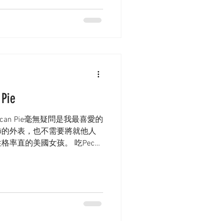
ie
Pecan Pie毫無疑問是我最喜愛的
飾的外表，也不需要將就他人
率直的美國女孩。 吃Pecan
驚喜，而是它永遠也是我期望之
也是很簡...