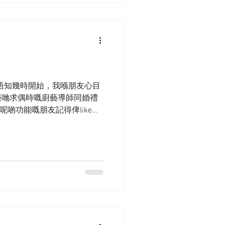
 我都唔知幾時開始，我喺朋友心目
佢哋求偶時嘅廚藝導師同婚禮
呢啲功能嘅朋友記得俾like同
我都好開心嘅～ 起碼佢哋都唔係要
諗起我。今次有...