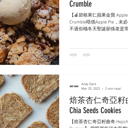
Crumble
【🍎碧根果仁蘋果金寶 Apple-Pe
Crumble唔係Apple Pie，未必係
不過佢喺冬天聖誕卻係老是
氣氛嘅甜品，只可以一年先
代表...
Andy Dark
Mar 25, 2022
2 min read
焙茶杏仁奇亞籽曲奇 Ho
Chia Seeds Cookies
【焙茶杏仁奇亞籽曲奇 Hojicha A