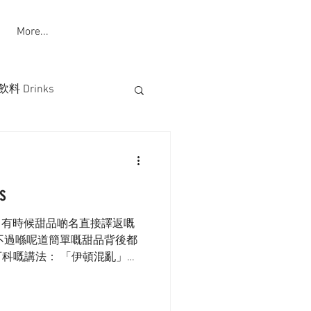
More...
飲料 Drinks
s
ess】 有時候甜品啲名直接譯返嘅
不過喺呢道簡單嘅甜品背後都
科嘅講法： 「伊頓混亂」最
llege)...