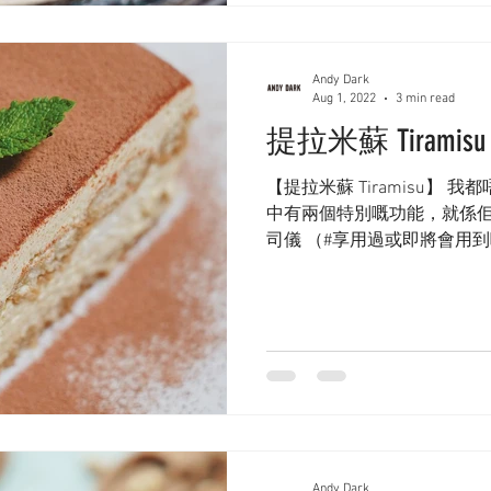
Andy Dark
Aug 1, 2022
3 min read
提拉米蘇 Tiramisu
【提拉米蘇 Tiramisu】
中有兩個特別嘅功能，就係
司儀 （#享用過或即將會用到
埋comment😂） 講真，
酒肉朋友或者最佳損友嘅時候先
Andy Dark