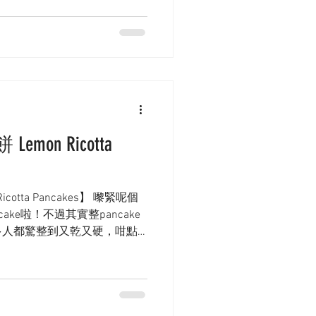
on Ricotta
otta Pancakes】 嚟緊呢個
ke啦！不過其實整pancake
多人都驚整到又乾又硬，咁點
，加啲ricotta就搞掂㗎