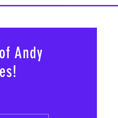
 of Andy
es!