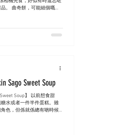
家都係相機先食，好似有時遺忘咗
品。 曲奇餅，可能細個嘅時
、亦可能係第一次親手整嚟送
大家總各自...
ago Sweet Soup
 Sweet Soup】 以前想食甜
碗糖水或者一件半件蛋糕。雖
個角色，但係就係總有啲時候
法啦，而家想食嘅話，唯有自