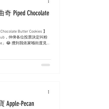
ped Chocolate
late Butter Cookies 】
club，仲俾各位投票決定叫粉
olate」😂 攪到我依家喺街度見到
點極低的我😂～...
ple-Pecan