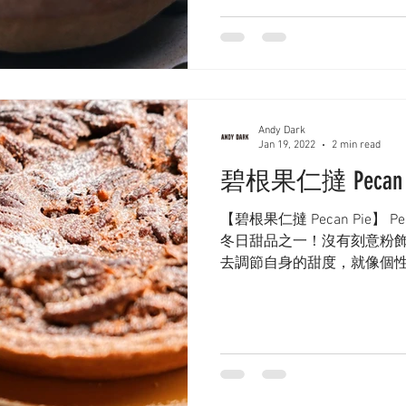
Andy Dark
Jan 19, 2022
2 min read
碧根果仁撻 Pecan P
【碧根果仁撻 Pecan Pie】 
冬日甜品之一！沒有刻意粉
去調節自身的甜度，就像個性格
Pie從不希望它能帶來什麼
內的味道（也許用的材料和做法