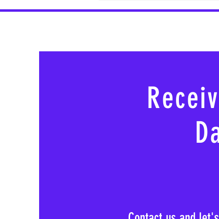
Receiv
Da
Contact us and let'