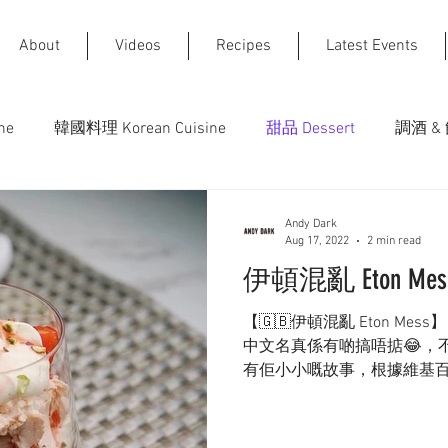
About
Videos
Recipes
Latest Events
ne
韓國料理 Korean Cuisine
甜品 Dessert
調酒 & 
日式料理 Japanese Cuisine
Andy Dark
Aug 17, 2022
2 min read
伊頓混亂 Eton Mes
【🇬🇧伊頓混亂 Eton M
中文名真係有啲搞唔掂😂，
有佢小小嘅故事，根據維基百
初於1930年代在伊頓公學 (Eton Co