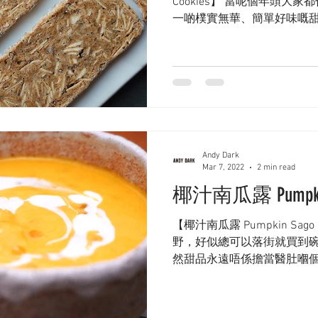
Cookies】 當呢個年頭大
一啲樸實無華、簡單好味嘅甜
候覺得已經係最好食嘅食物
俾女仔嘅甜品同埋心意。回憶，
Andy Dark
Mar 7, 2022
2 min read
椰汁南瓜露 Pumpkin S
【椰汁南瓜露 Pumpkin Sago
野，好似總可以落街就買到
然甜品永遠唔係擔當醫肚嗰
會掛住佢、好想要佢… 無辦
己整啦～...